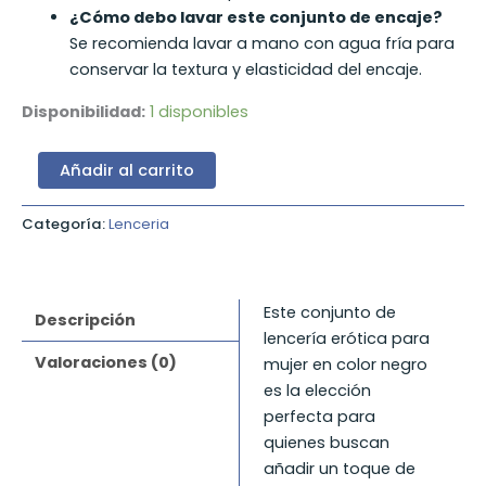
¿Cómo debo lavar este conjunto de encaje?
Se recomienda lavar a mano con agua fría para
conservar la textura y elasticidad del encaje.
Disponibilidad:
1 disponibles
Conjunto
Añadir al carrito
de
Lencería
Categoría:
Lenceria
Erótica
con
Sujetador,
Bragas
Este conjunto de
y
Descripción
Ligas
lencería erótica para
–
Valoraciones (0)
mujer en color negro
Lencería
es la elección
Sexy
perfecta para
en
quienes buscan
Color
Rojo
añadir un toque de