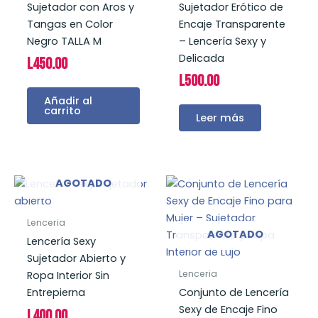
Sujetador con Aros y
Sujetador Erótico de
Tangas en Color
Encaje Transparente
Negro TALLA M
– Lencería Sexy y
Delicada
L
450.00
L
500.00
Añadir al
carrito
Leer más
AGOTADO
Lenceria
AGOTADO
Lencería Sexy
Sujetador Abierto y
Lenceria
Ropa Interior Sin
Entrepierna
Conjunto de Lencería
Sexy de Encaje Fino
L
400.00