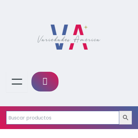
Lencería
Erótica
con
Sujetador,
Bragas
y
Ligas
–
Lencería
Sexy
en
Color
Rojo
TALLA
M
cantidad