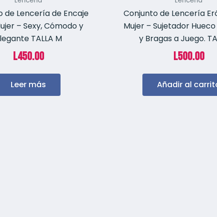
Lenceria
Lenceria
o de Lencería de Encaje
Conjunto de Lencería Er
ujer – Sexy, Cómodo y
Mujer – Sujetador Hueco
legante TALLA M
y Bragas a Juego. T
L
450.00
L
500.00
Leer más
Añadir al carrit