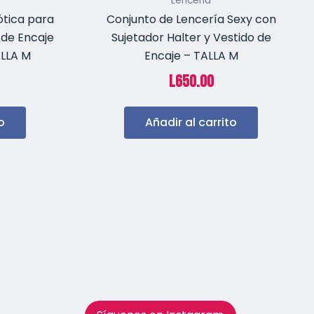
Lenceria
ótica para
Conjunto de Lencería Sexy con
 de Encaje
Sujetador Halter y Vestido de
ALLA M
Encaje – TALLA M
L
650.00
o
Añadir al carrito