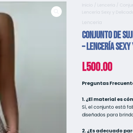
Inicio
/
Lenceria
/ Conju
Lencería Sexy y Delicad
Lenceria
Conjunto de Su
– Lencería Sexy 
L
500.00
Preguntas Frecuent
1. ¿El material es c
Sí, el conjunto está f
diseñados para brinda
2. ¿Es adecuado par