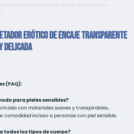
nto de Sujetador Erótico de Encaje Transparente –
a
jetador Erótico de Encaje Transparente
y Delicada
es (FAQ):
ómodo para pieles sensibles?
abricado con materiales suaves y transpirables,
r comodidad incluso a personas con piel sensible.
a todos los tipos de cuerpo?