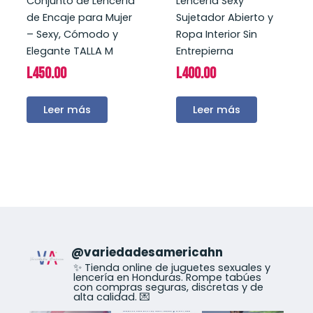
Conjunto de Lencería
Lencería Sexy
de Encaje para Mujer
Sujetador Abierto y
– Sexy, Cómodo y
Ropa Interior Sin
Elegante TALLA M
Entrepierna
L
450.00
L
400.00
Leer más
Leer más
@
variedadesamericahn
✨ Tienda online de juguetes sexuales y
lencería en Honduras. Rompe tabúes
con compras seguras, discretas y de
alta calidad. 💌