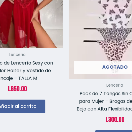
Lenceria
o de Lencería Sexy con
AGOTADO
or Halter y Vestido de
ncaje – TALLA M
Lenceria
L
650.00
Pack de 7 Tangas Sin 
para Mujer – Bragas de
Añadir al carrito
Baja con Alta Flexibilid
L
300.00