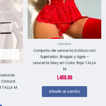
Lenceria
Conjunto de Lencería Erótica con
Sujetador, Bragas y Ligas –
Lencería Sexy en Color Rojo TALLA
M
Costuras
L
450.00
 Cintura
ad TALLA M
Añadir al carrito