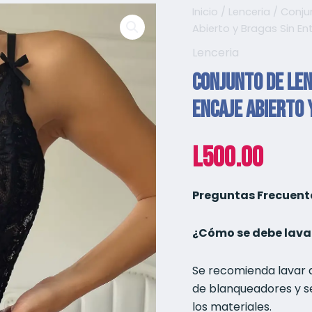
Inicio
/
Lenceria
/ Conju
Abierto y Bragas Sin En
Lenceria
Conjunto de Len
Encaje Abierto 
L
500.00
Preguntas Frecuent
¿Cómo se debe lavar
Se recomienda lavar a
de blanqueadores y se
los materiales.