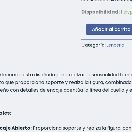
Disponibilidad:
1 dis
Conjunto
Añadir al carrito
de
Lencería
Sexy
Categoría:
Lenceria
para
Mujer
–
Sujetador
de
 lencería está diseñado para realzar la sensualidad femen
Encaje
to que proporciona soporte y realza la figura, combinad
Abierto
iseño con detalles de encaje acentúa la línea del cuello y
y
Bragas
Sin
Entrepierna
ales:
cantidad
caje Abierto:
Proporciona soporte y realza la figura, co