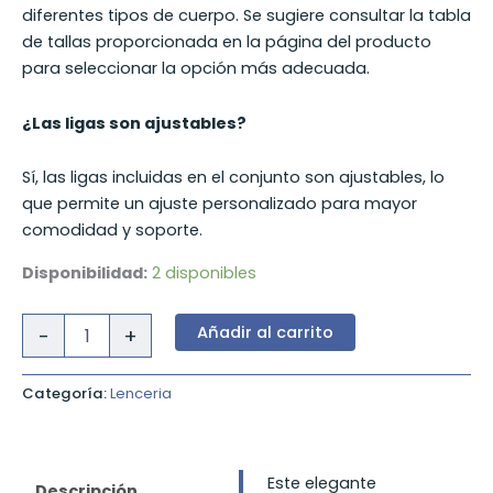
diferentes tipos de cuerpo. Se sugiere consultar la tabla
de tallas proporcionada en la página del producto
para seleccionar la opción más adecuada.
¿Las ligas son ajustables?
Sí, las ligas incluidas en el conjunto son ajustables, lo
que permite un ajuste personalizado para mayor
comodidad y soporte.
Disponibilidad:
2 disponibles
Lencería
Añadir al carrito
-
+
Erótica
Sexy
para
Categoría:
Lenceria
Mujer
–
Sujetador,
Bragas
Este elegante
Descripción