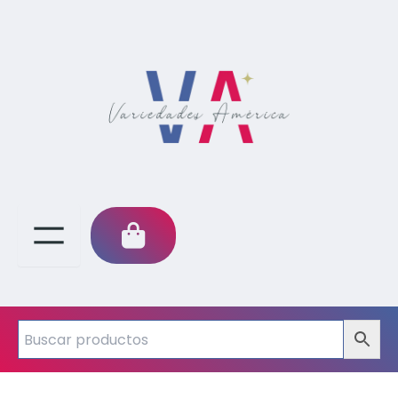
para
Mujer
–
Sujetador,
Bragas
y
Ligas
Transparentes
cantidad