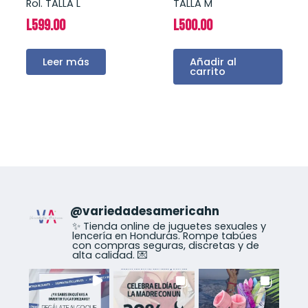
Rol. TALLA L
TALLA M
L
599.00
L
500.00
Leer más
Añadir al
carrito
@
variedadesamericahn
✨ Tienda online de juguetes sexuales y
lencería en Honduras. Rompe tabúes
con compras seguras, discretas y de
alta calidad. 💌