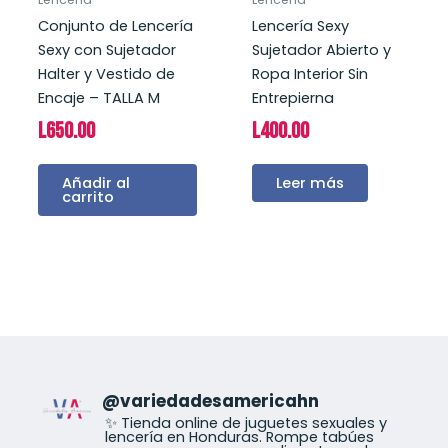
Conjunto de Lencería
Lencería Sexy
Sexy con Sujetador
Sujetador Abierto y
Halter y Vestido de
Ropa Interior Sin
Encaje – TALLA M
Entrepierna
L
650.00
L
400.00
Añadir al
Leer más
carrito
@
variedadesamericahn
✨ Tienda online de juguetes sexuales y
lencería en Honduras. Rompe tabúes