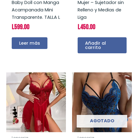
Baby Doll con Manga
Mujer – Sujetador sin
Acampanada Mini
Relleno y Medias de
Transparente. TALLA L
Liga
L
599.00
L
450.00
Leer más
Añadir al
carrito
AGOTADO
Lenceria
Lenceria