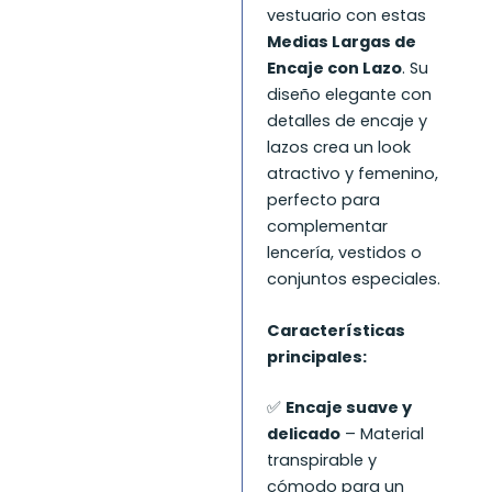
vestuario con estas
cantidad
Medias Largas de
Encaje con Lazo
. Su
diseño elegante con
detalles de encaje y
lazos crea un look
atractivo y femenino,
perfecto para
complementar
lencería, vestidos o
conjuntos especiales.
Características
principales:
✅
Encaje suave y
delicado
– Material
transpirable y
cómodo para un