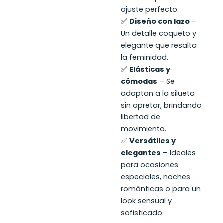
ajuste perfecto.
✅
Diseño con lazo
–
Un detalle coqueto y
elegante que resalta
la feminidad.
✅
Elásticas y
cómodas
– Se
adaptan a la silueta
sin apretar, brindando
libertad de
movimiento.
✅
Versátiles y
elegantes
– Ideales
para ocasiones
especiales, noches
románticas o para un
look sensual y
sofisticado.