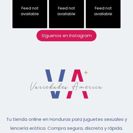
Feed not
Feed not
Feed not
available
available
available
Síguenos en Instagram
Tu tienda online en Honduras para juguetes sexuales y
lencería erótica. Compra segura, discreta y rápida.