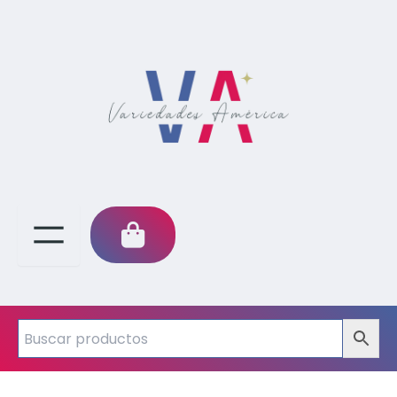
Encaje
con
Lazo
–
Lencería
Sexy
para
Muje
cantidad