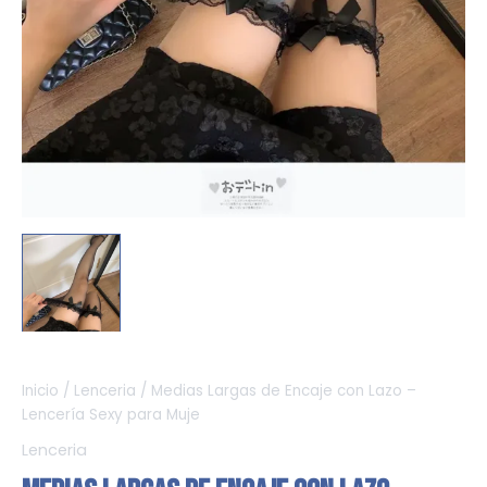
Inicio
/
Lenceria
/ Medias Largas de Encaje con Lazo –
Lencería Sexy para Muje
Lenceria