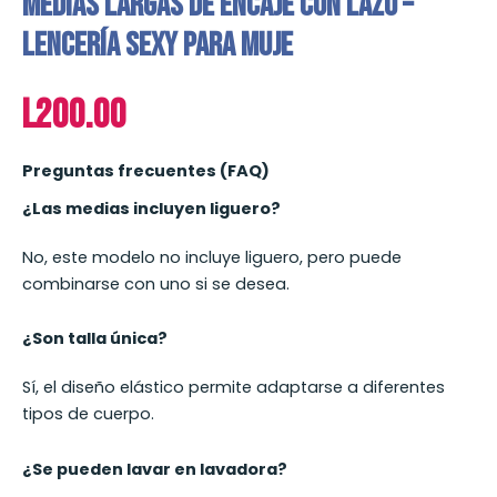
Medias Largas de Encaje con Lazo –
Lencería Sexy para Muje
L
200.00
Preguntas frecuentes (FAQ)
¿Las medias incluyen liguero?
No, este modelo no incluye liguero, pero puede
combinarse con uno si se desea.
¿Son talla única?
Sí, el diseño elástico permite adaptarse a diferentes
tipos de cuerpo.
¿Se pueden lavar en lavadora?