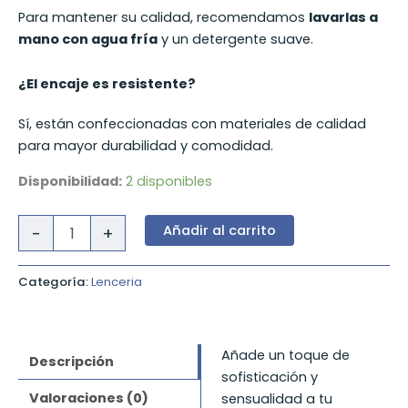
Para mantener su calidad, recomendamos
lavarlas a
mano con agua fría
y un detergente suave.
¿El encaje es resistente?
Sí, están confeccionadas con materiales de calidad
para mayor durabilidad y comodidad.
Disponibilidad:
2 disponibles
Medias
Añadir al carrito
-
+
Largas
de
Encaje
Categoría:
Lenceria
con
Lazo
–
Lencería
Añade un toque de
Descripción
Sexy
sofisticación y
para
Valoraciones (0)
sensualidad a tu
Muje